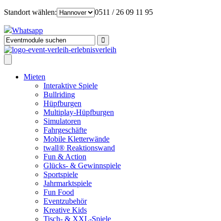
Standort wählen:
0511 / 26 09 11 95
Whatsapp
Mieten
Interaktive Spiele
Bullriding
Hüpfburgen
Multiplay-Hüpfburgen
Simulatoren
Fahrgeschäfte
Mobile Kletterwände
twall® Reaktionswand
Fun & Action
Glücks- & Gewinnspiele
Sportspiele
Jahrmarktspiele
Fun Food
Eventzubehör
Kreative Kids
Tisch- & XXL-Spiele