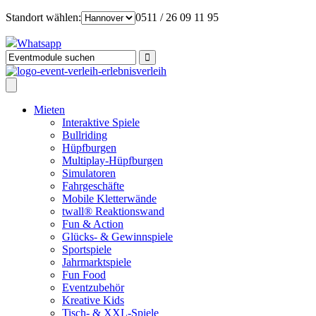
Standort wählen:
0511 / 26 09 11 95
Whatsapp
Mieten
Interaktive Spiele
Bullriding
Hüpfburgen
Multiplay-Hüpfburgen
Simulatoren
Fahrgeschäfte
Mobile Kletterwände
twall® Reaktionswand
Fun & Action
Glücks- & Gewinnspiele
Sportspiele
Jahrmarktspiele
Fun Food
Eventzubehör
Kreative Kids
Tisch- & XXL-Spiele