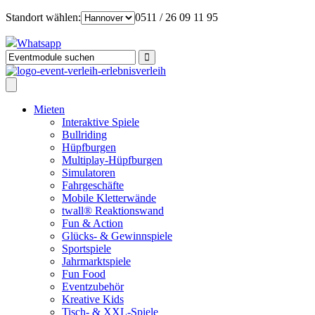
Standort wählen:
0511 / 26 09 11 95
Whatsapp
Mieten
Interaktive Spiele
Bullriding
Hüpfburgen
Multiplay-Hüpfburgen
Simulatoren
Fahrgeschäfte
Mobile Kletterwände
twall® Reaktionswand
Fun & Action
Glücks- & Gewinnspiele
Sportspiele
Jahrmarktspiele
Fun Food
Eventzubehör
Kreative Kids
Tisch- & XXL-Spiele