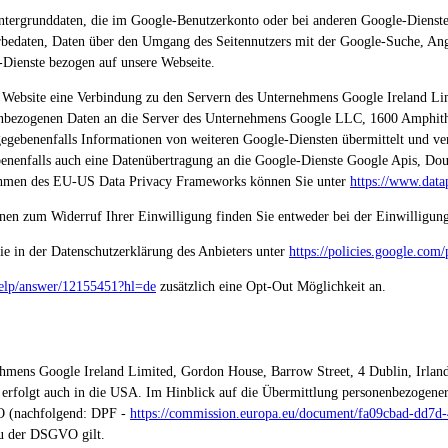
intergrunddaten, die im Google-Benutzerkonto oder bei anderen Google-Dienste
erbedaten, Daten über den Umgang des Seitennutzers mit der Google-Suche, A
-Dienste bezogen auf unsere Webseite.
nsere Website eine Verbindung zu den Servern des Unternehmens Google Ireland L
nenbezogenen Daten an die Server des Unternehmens Google LLC, 1600 Amphit
egebenenfalls Informationen von weiteren Google-Diensten übermittelt und ver
gebenenfalls auch eine Datenübertragung an die Google-Dienste Google Apis, 
Rahmen des EU-US Data Privacy Frameworks können Sie unter
https://www.data
nen zum Widerruf Ihrer Einwilligung finden Sie entweder bei der Einwilligung
e in der Datenschutzerklärung des Anbieters unter
https://policies.google.com/
Help/answer/12155451?hl=de
zusätzlich eine Opt-Out Möglichkeit an.
hmens Google Ireland Limited, Gordon House, Barrow Street, 4 Dublin, Irlan
 erfolgt auch in die USA. Im Hinblick auf die Übermittlung personenbezogen
O (nachfolgend: DPF -
https://commission.europa.eu/document/fa09cbad-dd7d
eau der DSGVO gilt.