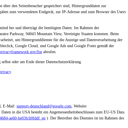
n über den Seitenbesucher gespeichert sind, Hintergrunddaten zur
ngaben zum verwendeten Endgerät, zur IP-Adresse und zum Browser des Users
imited her und überträgt die benötigten Daten. Im Rahmen der
heatre Parkway, 94043 Mountain View, Vereinigte Staaten kommen. Beim
arbeitet, um Hintergrunddienste für die Anzeige und Datenverarbeitung der
Doubleclick, Google Cloud, und Google Ads und Google Fonts gemäß der
privacyframework.gov/list
abrufen.
 selbst oder am Ende dieser Datenschutzerklärung.
privacy
.
d, E-Mail:
support-deutschland@google.com
, Website:
er Daten in die USA besteht ein Angemessenheitsbeschlusses zum EU-US Data
-4684-ae60-be03fcb0fddf_en
). Der Betreiber des Dienstes ist im Rahmen des