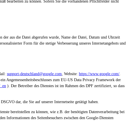
äß bearbeiten zu können. Sofern Sie die vorhandenen Pflichtfelder nicht
 von der aus die Datei abgerufen wurde, Name der Datei, Datum und Uhrzeit
sonalisierter Form für die stetige Verbesserung unseres Internetangebots und
ail:
support-deutschland@google.com
, Website:
https://www.google.com/
.
ht ein Angemessenheitsbeschlusses zum EU-US Data Privacy Framework der
f_en
). Der Betreiber des Dienstes ist im Rahmen des DPF zertifiziert, so dass
 DSGVO dar, die Sie auf unserer Internetseite getätigt haben.
nste bereitstellen zu können, wie z.B. der benötigten Datenverarbeitung bei
enden Informationen des Seitenbesuchers zwischen den Google-Diensten