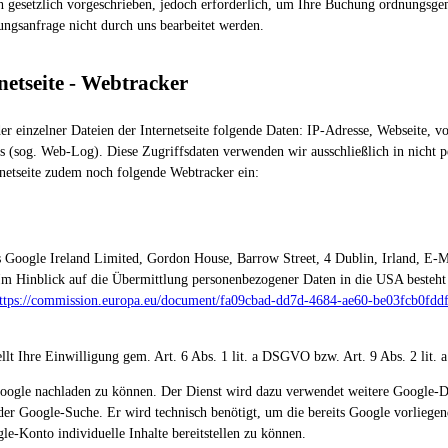
gesetzlich vorgeschrieben, jedoch erforderlich, um Ihre Buchung ordnungsgem
ungsanfrage nicht durch uns bearbeitet werden.
netseite - Webtracker
der einzelner Dateien der Internetseite folgende Daten: IP-Adresse, Webseite,
sog. Web-Log). Diese Zugriffsdaten verwenden wir ausschließlich in nicht per
rnetseite zudem noch folgende Webtracker ein:
 Google Ireland Limited, Gordon House, Barrow Street, 4 Dublin, Irland, E-M
 Im Hinblick auf die Übermittlung personenbezogener Daten in die USA beste
ttps://commission.europa.eu/document/fa09cbad-dd7d-4684-ae60-be03fcb0fdd
lt Ihre Einwilligung gem. Art. 6 Abs. 1 lit. a DSGVO bzw. Art. 9 Abs. 2 lit. a
oogle nachladen zu können. Der Dienst wird dazu verwendet weitere Google-Die
e der Google-Suche. Er wird technisch benötigt, um die bereits Google vorlieg
e-Konto individuelle Inhalte bereitstellen zu können.