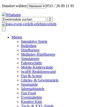
Standort wählen:
0511 / 26 09 11 95
Whatsapp
Mieten
Interaktive Spiele
Bullriding
Hüpfburgen
Multiplay-Hüpfburgen
Simulatoren
Fahrgeschäfte
Mobile Kletterwände
twall® Reaktionswand
Fun & Action
Glücks- & Gewinnspiele
Sportspiele
Jahrmarktspiele
Fun Food
Eventzubehör
Kreative Kids
Tisch- & XXL-Spiele