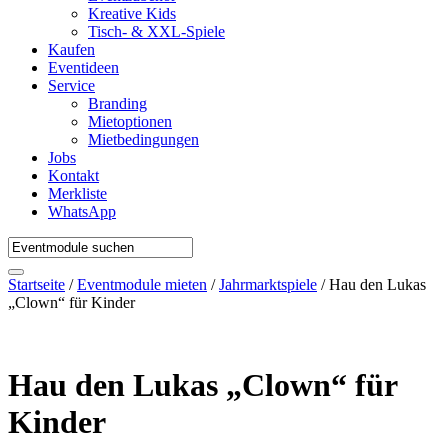
Kreative Kids
Tisch- & XXL-Spiele
Kaufen
Eventideen
Service
Branding
Mietoptionen
Mietbedingungen
Jobs
Kontakt
Merkliste
WhatsApp
Startseite
/
Eventmodule mieten
/
Jahrmarktspiele
/ Hau den Lukas
„Clown“ für Kinder
Hau den Lukas „Clown“ für
Kinder