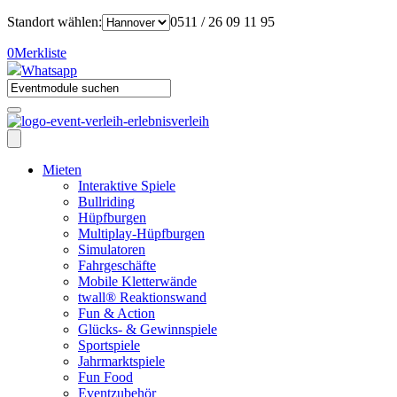
Standort wählen:
0511 / 26 09 11 95
0
Merkliste
Whatsapp
Mieten
Interaktive Spiele
Bullriding
Hüpfburgen
Multiplay-Hüpfburgen
Simulatoren
Fahrgeschäfte
Mobile Kletterwände
twall® Reaktionswand
Fun & Action
Glücks- & Gewinnspiele
Sportspiele
Jahrmarktspiele
Fun Food
Eventzubehör